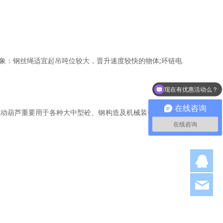
象：钢丝绳适宜起吊吨位较大，晋升速度较快的物体;环链电
现在有优惠活动么？
可以介绍下你们的产品么？
在线咨询
电动葫芦重要用于各种大中型砼、钢构造及机械装备的装置和
在线咨询
Q
hjl