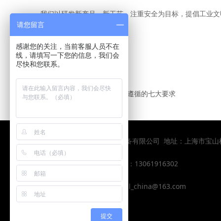
我们以研发新产品、新工艺、注重安全为目标，提倡工业文
请您留言
感谢您的关注，当前客服人员不在
线，请填写一下您的信息，我们会
尽快和您联系。
上一篇： 没有了
下一篇：
起重滑车工作安全要遵循的七大要求
版权所有：上海皇嘉力起重设备有限公司 地址：上海市宝
电话： 021-58255796
手机 ：13061916302
QQ: 2434706448
邮箱：hjl_china@163.com
提交