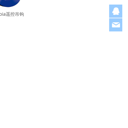
Q
ebia遥控吊钩
hjl