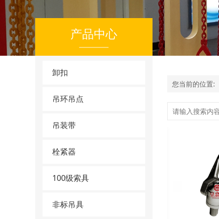
产品中心
卸扣
您当前的位置:
吊环吊点
吊装带
栓紧器
100级索具
非标吊具