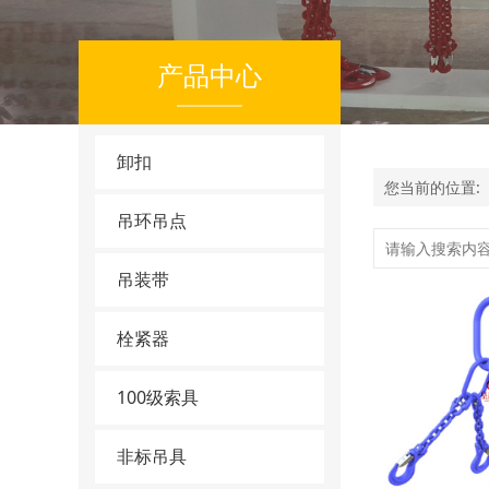
产品中心
卸扣
您当前的位置:
吊环吊点
吊装带
栓紧器
100级索具
非标吊具