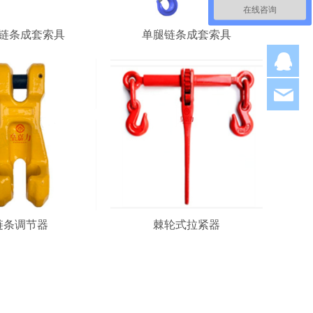
在线咨询
链条成套索具
单腿链条成套索具
Q
hjl
链条调节器
棘轮式拉紧器