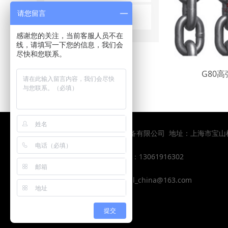
请您留言
进口卸扣
感谢您的关注，当前客服人员不在
线，请填写一下您的信息，我们会
尽快和您联系。
G80
版权所有：上海皇嘉力起重设备有限公司 地址：上海市宝
电话： 021-58255796
手机 ：13061916302
QQ: 2434706448
邮箱：hjl_china@163.com
提交