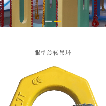
眼型旋转吊环