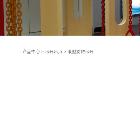
眼型旋转吊环
产品中心
>
吊环吊点
>
眼型旋转吊环