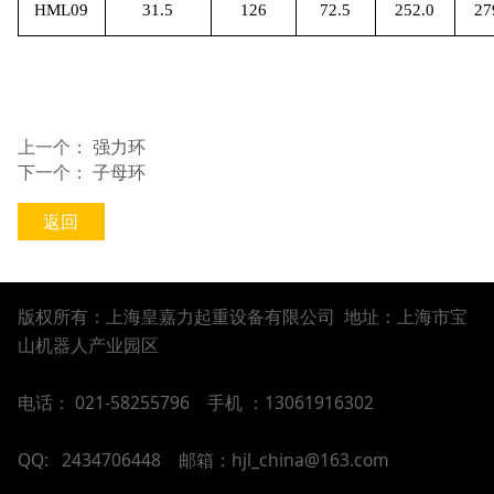
HML09
31.5
126
72.5
252.0
27
上一个：
强力环
下一个：
子母环
返回
版权所有：上海皇嘉力起重设备有限公司 地址：上海市宝
山机器人产业园区
电话： 021-58255796
手机 ：13061916302
QQ: 2434706448
邮箱：hjl_china@163.com