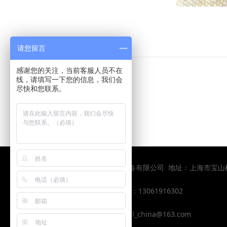
产品详细
请您留言
感谢您的关注，当前客服人员不在
线，请填写一下您的信息，我们会
尽快和您联系。
上一个：
矿用滑车
下一个：
浇筑钢丝绳索具
版权所有：上海皇嘉力起重设备有限公司 地址：上海市宝
电话： 021-58255796
手机 ：13061916302
QQ: 2434706448
邮箱：hjl_china@163.com