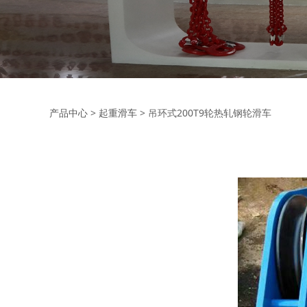
吊环式200T9轮热
产品中心
>
起重滑车
>
吊环式200T9轮热轧钢轮滑车