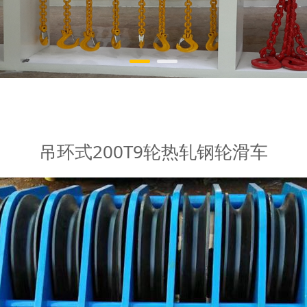
轧钢轮滑车
吊环式200T9轮热轧钢轮滑车