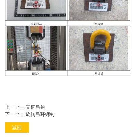
上一个：
直柄吊钩
下一个：
旋转吊环螺钉
返回