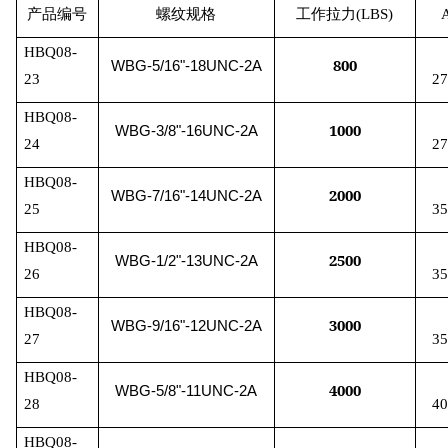
产品编号
螺纹规格
工作拉力
(LBS)
HBQ08-
800
WBG-5/16"-18UNC-2A
23
27
HBQ08-
1000
WBG-3/8"-16UNC-2A
24
27
HBQ08-
2000
WBG-7/16"-14UNC-2A
25
35
HBQ08-
2500
WBG-1/2"-13UNC-2A
26
35
HBQ08-
3000
WBG-9/16"-12UNC-2A
27
35
HBQ08-
4000
WBG-5/8"-11UNC-2A
28
40
HBQ08-