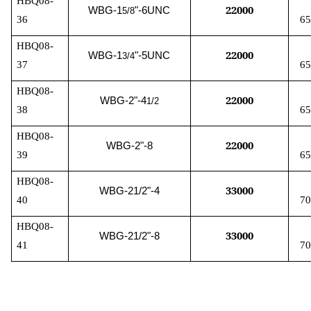
HBQ08-
22000
WBG-1
"-6UNC
5/8
36
65
HBQ08-
22000
WBG-1
"-5UNC
3/4
37
65
HBQ08-
22000
WBG-2"-4
1/2
38
65
HBQ08-
22000
WBG-2"-8
39
65
HBQ08-
33000
WBG-21/2"-4
40
70
HBQ08-
33000
WBG-21/2"-8
41
70