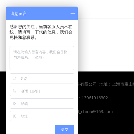
产品详细
请您留言
感谢您的关注，当前客服人员不在
线，请填写一下您的信息，我们会
尽快和您联系。
上一个：
不锈钢钢丝绳索具
下一个：
不锈钢钢丝绳吊绳
版权所有：上海皇嘉力起重设备有限公司 地址：上海市宝
电话： 021-58255796
手机 ：13061916302
QQ: 2434706448
邮箱：hjl_china@163.com
提交