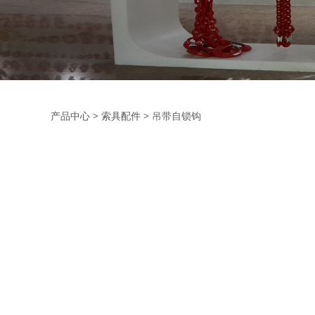
吊带自锁钩
产品中心
>
索具配件
>
吊带自锁钩