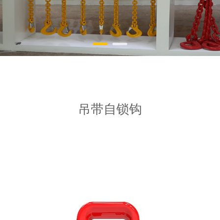
吊带自锁钩